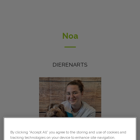
Noa
DIERENARTS
By clicking “Accept All” you agree to the storing and use of cookies and
tracking technologies on your device to enhance site navigation,