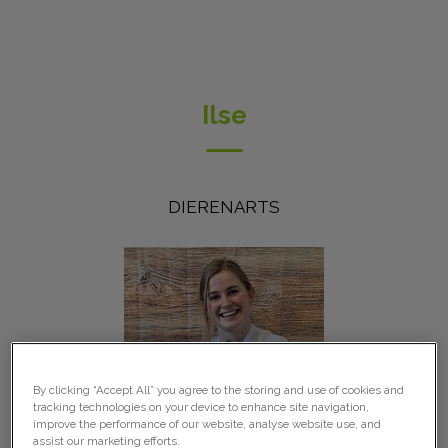
Ilse
DIERENARTS
By clicking “Accept All” you agree to the storing and use of cookies and
tracking technologies on your device to enhance site navigation,
improve the performance of our website, analyse website use, and
assist our marketing efforts.