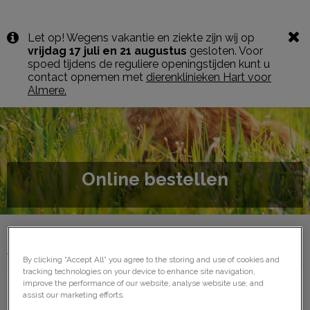
Let op! Wegens vakantie en ziekte zijn wij op
vrijdag 17 juli en 21 augustus
gesloten. Voor
spoed tijdens de reguliere openingstijden kunt u
contact opnemen met
dierenklinieken Hart voor
Almere.
Online bestellen
VOOR- EN ACHTERNAAM:
By clicking “Accept All” you agree to the storing and use of cookies and
tracking technologies on your device to enhance site navigation,
improve the performance of our website, analyse website use, and
assist our marketing efforts.